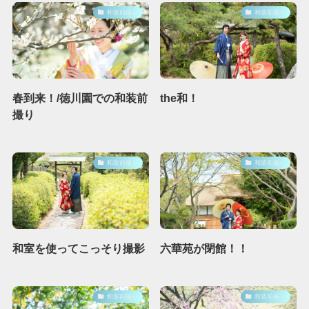
和装前撮り
和装前撮り
春到来！/徳川園での和装前
the和！
撮り
和装前撮り
和装前撮り
和室を使ってこっそり撮影
六華苑が閉館！！
和装前撮り
和装前撮り