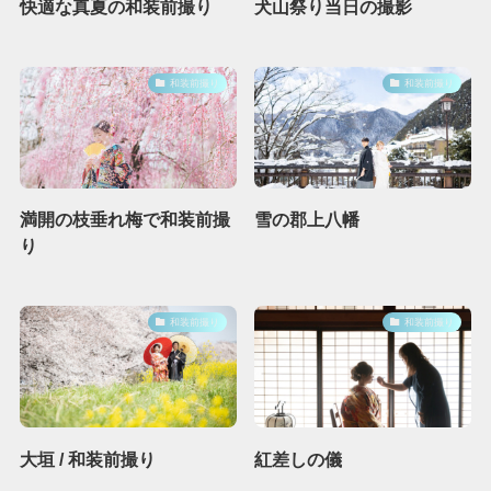
快適な真夏の和装前撮り
犬山祭り当日の撮影
和装前撮り
和装前撮り
満開の枝垂れ梅で和装前撮
雪の郡上八幡
り
和装前撮り
和装前撮り
大垣 / 和装前撮り
紅差しの儀