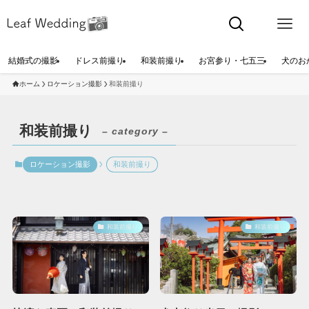
結婚式の撮影
ドレス前撮り
和装前撮り
お宮参り・七五三
犬のお
ホーム
ロケーション撮影
和装前撮り
和装前撮り
– category –
ロケーション撮影
和装前撮り
和装前撮り
和装前撮り