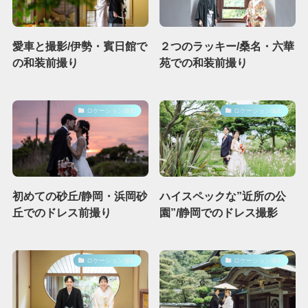
愛車と撮影/伊勢・賓日館で
２つのラッキー/桑名・六華
の和装前撮り
苑での和装前撮り
ロケーション撮影
ロケーション撮影
初めての砂丘/静岡・浜岡砂
ハイスペックな”近所の公
丘でのドレス前撮り
園”/静岡でのドレス撮影
ロケーション撮影
ロケーション撮影