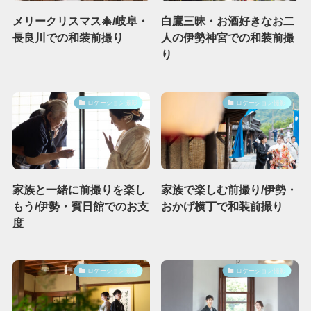
メリークリスマス🎄/岐阜・
白鷹三昧・お酒好きなお二
長良川での和装前撮り
人の伊勢神宮での和装前撮
り
ロケーション撮影
ロケーション撮影
家族と一緒に前撮りを楽し
家族で楽しむ前撮り/伊勢・
もう/伊勢・賓日館でのお支
おかげ横丁で和装前撮り
度
ロケーション撮影
ロケーション撮影