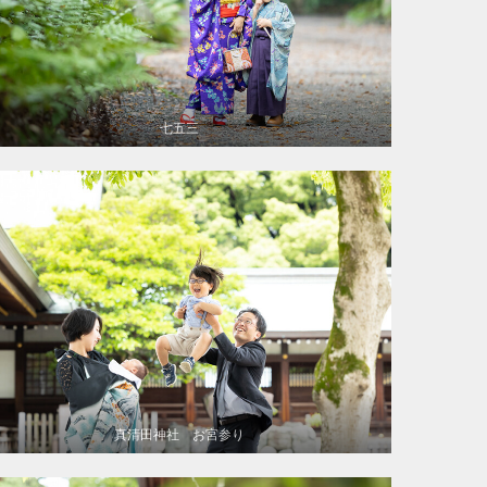
七五三
真清田神社 お宮参り