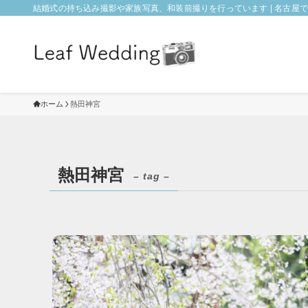
結婚式の持ち込み撮影や家族写真、和装前撮りを行っています | 名古屋でフォ
ホーム
熱田神宮
熱田神宮
– tag –