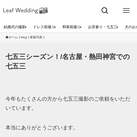
結婚式の撮影
ドレス前撮り
和装前撮り
お宮参り・七五三
犬のお
ホーム
blog
家族写真
七五三シーズン！/名古屋・熱田神宮での
七五三
今年もたくさんの方から七五三撮影のご依頼をいただ
いています。
本当にありがとうございます。