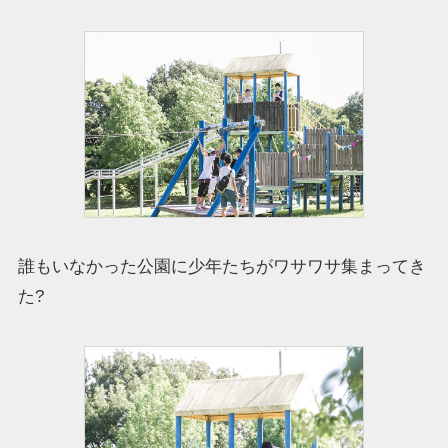
誰もいなかった公園に少年たちがワサワサ集まってき
た?