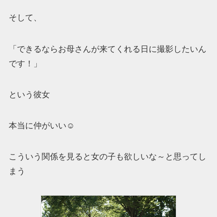
そして、
「できるならお母さんが来てくれる日に撮影したいん
です！」
という彼女
本当に仲がいい☺️
こういう関係を見ると女の子も欲しいな～と思ってし
まう