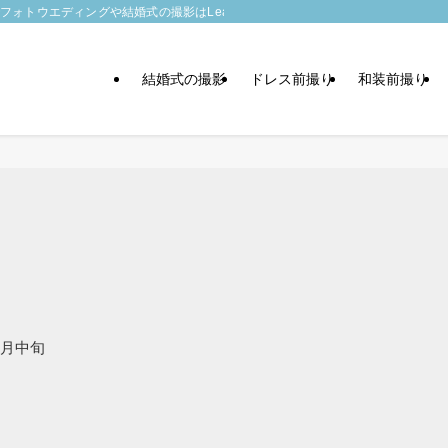
トウエディングや結婚式の撮影はLeaf wedding
結婚式の撮影
ドレス前撮り
和装前撮り
月中旬