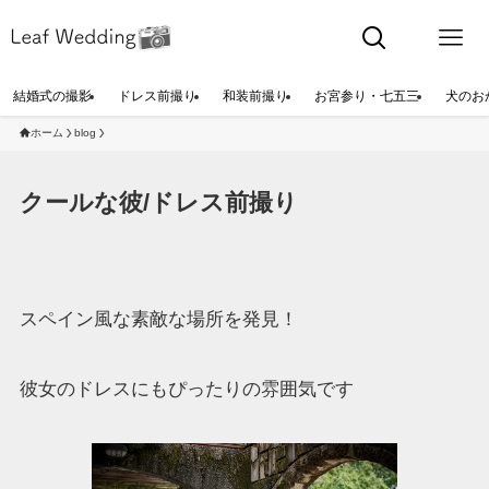
結婚式の撮影
ドレス前撮り
和装前撮り
お宮参り・七五三
犬のお
ホーム
blog
クールな彼/ドレス前撮り
スペイン風な素敵な場所を発見！
彼女のドレスにもぴったりの雰囲気です