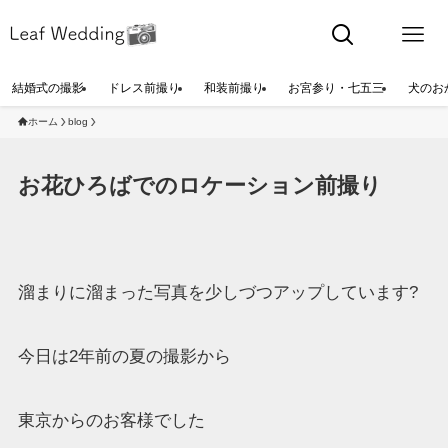
結婚式の撮影
ドレス前撮り
和装前撮り
お宮参り・七五三
犬のお
ホーム
blog
お花ひろばでのロケーション前撮り
溜まりに溜まった写真を少しづつアップしています?
今日は2年前の夏の撮影から
東京からのお客様でした