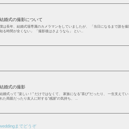
結婚式の撮影について
僕は長年、結婚式場専属のカメラマンをしていましたが、 「当日になるまで誰を撮
知る時間が全くない」 「撮影後はさようなら」 とい...
結婚式の撮影
結婚式って ”楽しい！” だけではなくて、 家族になる”喜び”だったり、 一生支えて
れた両親だったり友人に対する”感謝”の気持ち、 ...
eddingまでどうぞ