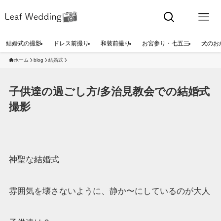
結婚式の撮影
ドレス前撮り
和装前撮り
お宮参り・七五三
犬のお
ホーム
blog
結婚式
子供達の過ごし方/多治見教会での結婚式
撮影
神聖な結婚式
雰囲気を壊さないように、静か〜にしているのが大人