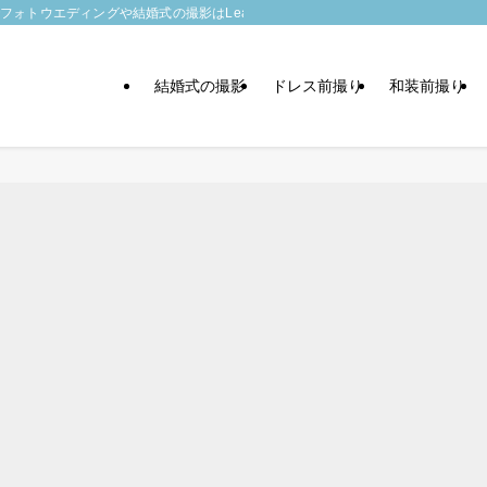
トウエディングや結婚式の撮影はLeaf wedding
結婚式の撮影
ドレス前撮り
和装前撮り