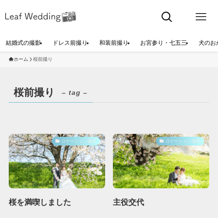
結婚式の撮影
ドレス前撮り
和装前撮り
お宮参り・七五三
犬のお
ホーム
桜前撮り
桜前撮り
– tag –
ロケーション撮影
ロケーション撮影
桜を満喫しました
主役交代