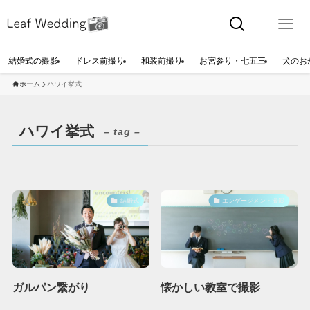
結婚式の撮影
ドレス前撮り
和装前撮り
お宮参り・七五三
犬のお
ホーム
ハワイ挙式
ハワイ挙式
– tag –
結婚式
エンゲージメント撮影
ガルパン繋がり
懐かしい教室で撮影