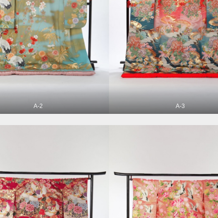
A-2
A-3