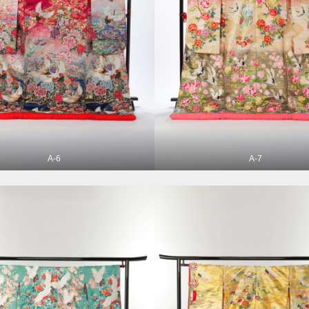
A-6
A-7