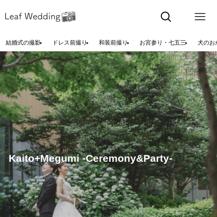
結婚式の撮影
ドレス前撮り
和装前撮り
お宮参り・七五三
犬のお
Kaito+Megumi -Ceremony&Party-