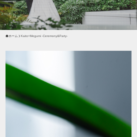
ホーム
Kaito+Megumi -Ceremony&Party-