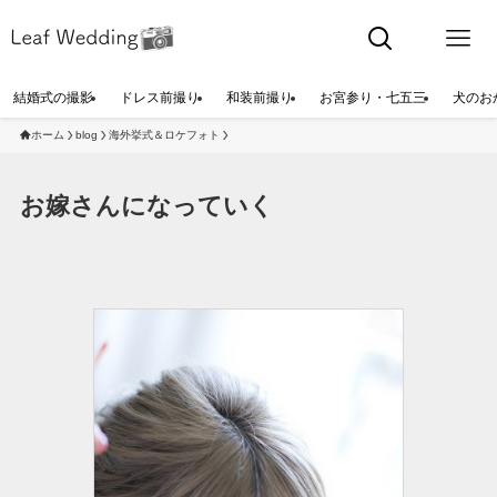
結婚式の撮影
ドレス前撮り
和装前撮り
お宮参り・七五三
犬のお
ホーム
blog
海外挙式＆ロケフォト
お嫁さんになっていく