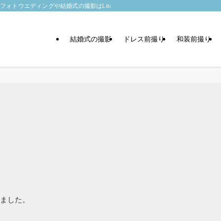
トウエディングや結婚式の撮影はLeaf wedding
結婚式の撮影
ドレス前撮り
和装前撮り
ました。