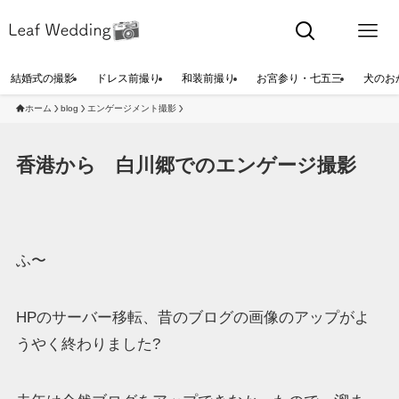
結婚式の撮影
ドレス前撮り
和装前撮り
お宮参り・七五三
犬のお
ホーム
blog
エンゲージメント撮影
香港から 白川郷でのエンゲージ撮影
ふ〜
HPのサーバー移転、昔のブログの画像のアップがよ
うやく終わりました?