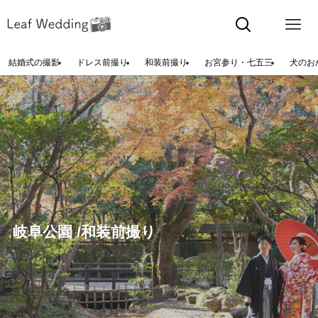
結婚式の撮影
ドレス前撮り
和装前撮り
お宮参り・七五三
犬のお
岐阜公園 /和装前撮り