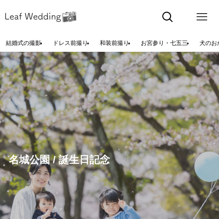
結婚式の撮影
ドレス前撮り
和装前撮り
お宮参り・七五三
犬のお
名城公園 / 誕生日記念