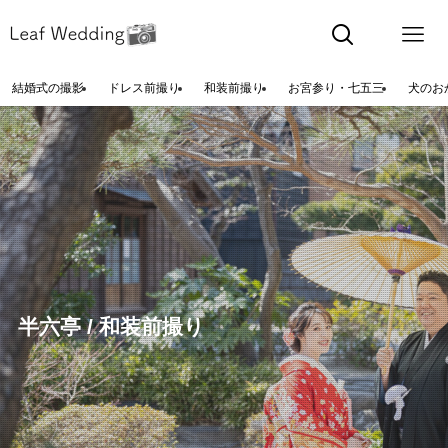
結婚式の撮影
ドレス前撮り
和装前撮り
お宮参り・七五三
犬のお
半六亭 / 和装前撮り